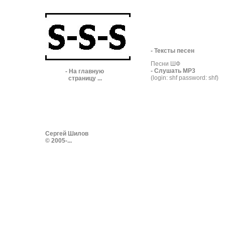
- Тексты песен
Песни ШФ
- Слушать MP3
- На главную
(login: shf password: shf)
страницу ...
Сергей Шилов
© 2005-...